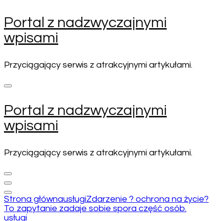
Pomiń
Portal z nadzwyczajnymi
i
wpisami
przejdź
do
zawartości
Przyciągający serwis z atrakcyjnymi artykułami.
(naciśnij
enter)
Portal z nadzwyczajnymi
wpisami
Przyciągający serwis z atrakcyjnymi artykułami.
Strona główna
usługi
Zdarzenie ? ochrona na życie?
To zapytanie zadaje sobie spora część osób.
usługi