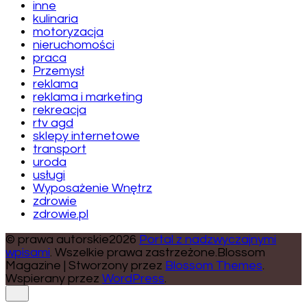
inne
kulinaria
motoryzacja
nieruchomości
praca
Przemysł
reklama
reklama i marketing
rekreacja
rtv agd
sklepy internetowe
transport
uroda
usługi
Wyposażenie Wnętrz
zdrowie
zdrowie.pl
© prawa autorskie2026
Portal z nadzwyczajnymi
wpisami
. Wszelkie prawa zastrzeżone.
Blossom
Magazine | Stworzony przez
Blossom Themes
.
Wspierany przez
WordPress
.