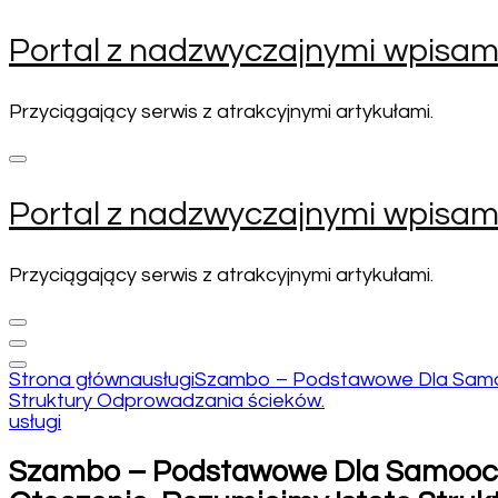
Pomiń
Portal z nadzwyczajnymi wpisam
i
przejdź
do
Przyciągający serwis z atrakcyjnymi artykułami.
zawartości
(naciśnij
enter)
Portal z nadzwyczajnymi wpisam
Przyciągający serwis z atrakcyjnymi artykułami.
Strona główna
usługi
Szambo – Podstawowe Dla Samooc
Struktury Odprowadzania ścieków.
usługi
Szambo – Podstawowe Dla Samoocen