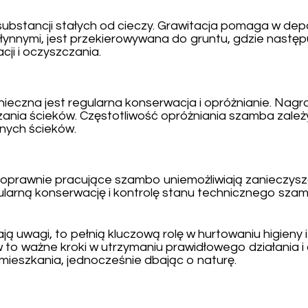
ubstancji stałych od cieczy. Grawitacja pomaga w dep
ynnymi, jest przekierowywana do gruntu, gdzie następuje
cji i oczyszczania.
czna jest regularna konserwacja i opróżnianie. Nagro
zania ścieków. Częstotliwość opróżniania szamba zależ
nych ścieków.
oprawnie pracujące szambo uniemożliwiają zanieczyszc
arną konserwację i kontrolę stanu technicznego szamba 
ą uwagi, to pełnią kluczową rolę w hurtowaniu higien
to ważne kroki w utrzymaniu prawidłowego działania i
mieszkania, jednocześnie dbając o naturę.