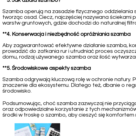
**3. Jak działa szambo?
Szamba operują na zasadzie fizycznego oddzielania s
tworząc osad. Ciecz, najczęściej nazywana ściekami pł
warstw gruntowych, gdzie dochodzi do naturalnej filtra
**4. Konserwacja i niezbędność opróżniania szamba
Aby zagwarantować efektywne działanie szamba, konie
prowadzić do zatkania rur i utrudniać proces oczyszc
domu, rodzaj używanego szamba oraz ilość wytwarza
**5. Środowiskowe aspekty szamba
Szamba odgrywają kluczową rolę w ochronie natury. P
znaczenie dla ekosystemu. Dlatego też, dbanie o regul
środowisko.
Podsumowując, choć szamba zazwyczaj nie przyciągaj
oraz odpowiedzialne korzystanie z tych mechanizmów 
środki w troskę o szambo, aby cieszyć się komfortem 
Nawigacja
wpisu