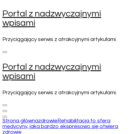
Pomiń
Portal z nadzwyczajnymi
i
wpisami
przejdź
do
zawartości
Przyciągający serwis z atrakcyjnymi artykułami.
(naciśnij
enter)
Portal z nadzwyczajnymi
wpisami
Przyciągający serwis z atrakcyjnymi artykułami.
Strona główna
zdrowie
Rehabilitacja to sfera
medycyny, jaka bardzo ekspresowo się otwiera
zdrowie