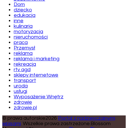
Dom
dziecko
edukacja
inne
kulinaria
motoryzacja
nieruchomości
praca
Przemysł
reklama
reklama i marketing
rekreacja
rtv agd
sklepy internetowe
transport
uroda
usługi
Wyposażenie Wnętrz
zdrowie
zdrowie.pl
© prawa autorskie2026
Portal z nadzwyczajnymi
wpisami
. Wszelkie prawa zastrzeżone.
Blossom