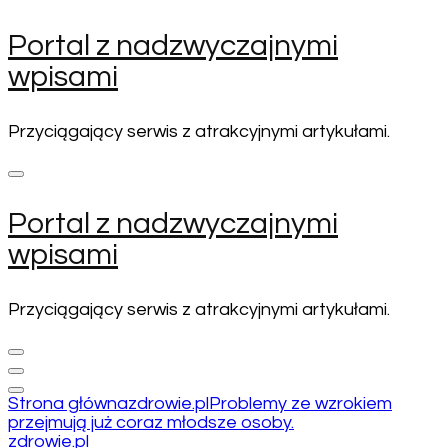
Pomiń
Portal z nadzwyczajnymi
i
wpisami
przejdź
do
zawartości
Przyciągający serwis z atrakcyjnymi artykułami.
(naciśnij
enter)
Portal z nadzwyczajnymi
wpisami
Przyciągający serwis z atrakcyjnymi artykułami.
Strona główna
zdrowie.pl
Problemy ze wzrokiem
przejmują już coraz młodsze osoby.
zdrowie.pl