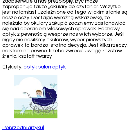
zaobserwuje u nas prezbiopię, być może
zaproponuje także „okulary do czytania”. Wszytko
jest natomiast uzależnione od tego w jakim stanie są
nasze oczy. Dostając wyraźną wskazówkę, że
należało by okulary zakupić zaczniemy zastanawiać
się nad dobraniem właściwych oprawek. Fachowy
optyk z pewnością wesprze nas w ich wyborze. Jeśli
nigdy nie nosiliśmy okularów, wybór pierwszych
oprawek to bardzo istotna decyzja. Jest kilka rzeczy,
na które na pewno trzeba zwrócić uwagę: rozstaw
źrenic, kształt twarzy.
Etykiety:
optyk
salon optyk
Nawigacja
wpisu
Poprzedni artykuł