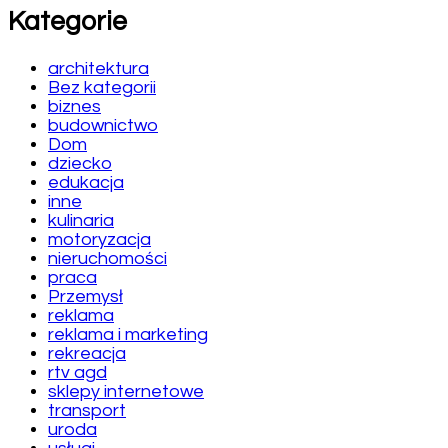
Kategorie
architektura
Bez kategorii
biznes
budownictwo
Dom
dziecko
edukacja
inne
kulinaria
motoryzacja
nieruchomości
praca
Przemysł
reklama
reklama i marketing
rekreacja
rtv agd
sklepy internetowe
transport
uroda