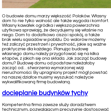
O budowie domu marzy większość Polaków. Własny
dom to nie tylko wolność ale także wygoda i komfort.
Własny kawałek ogródka i większa powierzchnia
użytkowa sprawiają, że decydujemy się właśnie na
niego. Dom to dodatkowo cisza i spokój, a także
brak wielu sąsiadów w pobliżu. Do walorów możemy
też zaliczyć przestrzeń i prywatność, jakie są ważne
praktycznie dla każdego. Planując budowę
własnego domu należy przygotować się na kilka
etapów, z jakich się ona składa. Jak zacząć budowę
domu? Budowę domu od podstaw należałoby
zacząć od… stworzenia wymarzonej wizji
nieruchomości. By upragniony projekt mógł powstać
na naszej działce musimy wyszukać należycie
wykwalifikowaną firmę budowlaną.
docieplanie budynków tychy
Kompetentna firma zawsze służy doradztwem
technicznym, pozwalającym precyzyjnie dostosować