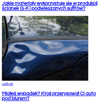
Jakie materiały wykorzystuje się w produkcji
ścianek G-K i podwieszanych sufitów?
usługi
Miałeś wypadek? Ktoś przerysował Ci auto
pod biurem?