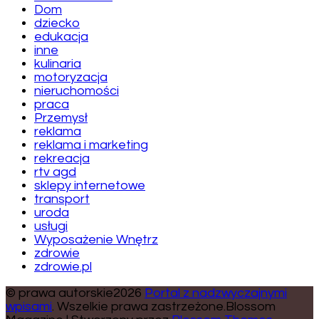
Dom
dziecko
edukacja
inne
kulinaria
motoryzacja
nieruchomości
praca
Przemysł
reklama
reklama i marketing
rekreacja
rtv agd
sklepy internetowe
transport
uroda
usługi
Wyposażenie Wnętrz
zdrowie
zdrowie.pl
© prawa autorskie2026
Portal z nadzwyczajnymi
wpisami
. Wszelkie prawa zastrzeżone.
Blossom