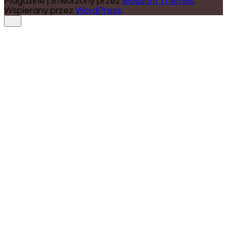
Magazine | Stworzony przez
Blossom Themes
.
Wspierany przez
WordPress
.