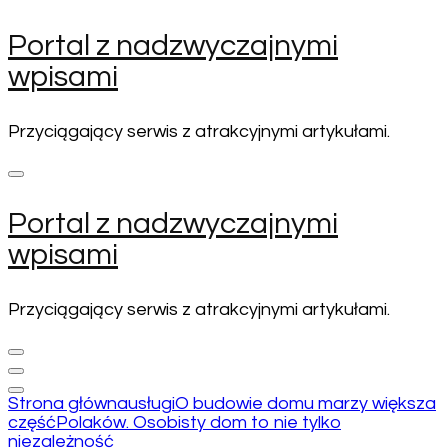
Pomiń
Portal z nadzwyczajnymi
i
wpisami
przejdź
do
zawartości
Przyciągający serwis z atrakcyjnymi artykułami.
(naciśnij
enter)
Portal z nadzwyczajnymi
wpisami
Przyciągający serwis z atrakcyjnymi artykułami.
Strona główna
usługi
O budowie domu marzy większa
częśćPolaków. Osobisty dom to nie tylko
niezależność