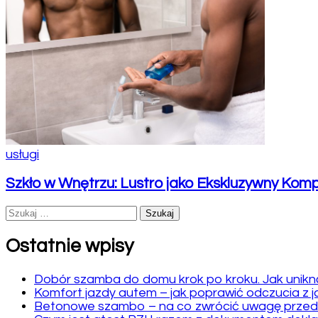
usługi
Szkło w Wnętrzu: Lustro jako Ekskluzywny Kompo
Szukaj:
Ostatnie wpisy
Dobór szamba do domu krok po kroku. Jak unikn
Komfort jazdy autem – jak poprawić odczucia z 
Betonowe szambo – na co zwrócić uwagę prze