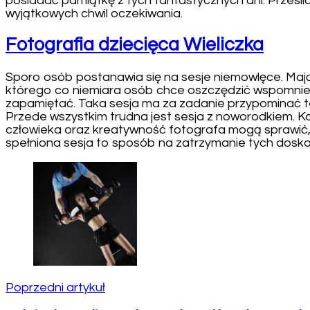
posiadać pamiątkę z tych fantastycznych dni. Prześli
wyjątkowych chwil oczekiwania.
Fotografia dziecięca Wieliczka
Sporo osób postanawia się na sesje niemowlęce. Mają
którego co niemiara osób chce oszczędzić wspomnienia
zapamiętać. Taka sesja ma za zadanie przypominać te
Przede wszystkim trudna jest sesja z noworodkiem.
człowieka oraz kreatywność fotografa mogą sprawić,
spełniona sesja to sposób na zatrzymanie tych doskon
Nawigacja
wpisu
Poprzedni artykuł