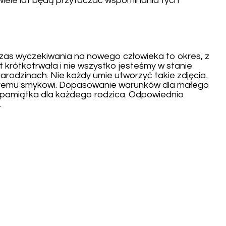
 wiele lat będą przytaczać wspominania tych
Czas wyczekiwania na nowego człowieka to okres, z
 krótkotrwała i nie wszystko jesteśmy w stanie
rodzinach. Nie każdy umie utworzyć takie zdjęcia.
małemu smykowi. Dopasowanie warunków dla małego
a pamiątka dla każdego rodzica. Odpowiednio
.