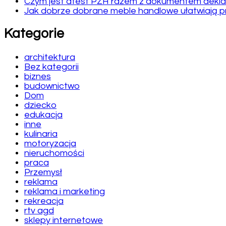
Czym jest atest PZH razem z dokumentem dekla
Jak dobrze dobrane meble handlowe ułatwiają 
Kategorie
architektura
Bez kategorii
biznes
budownictwo
Dom
dziecko
edukacja
inne
kulinaria
motoryzacja
nieruchomości
praca
Przemysł
reklama
reklama i marketing
rekreacja
rtv agd
sklepy internetowe