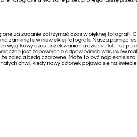
czne fotografie utworzone przez profesjonalistę przez
 one za zadanie zatrzymać czas w pięknej fotografii. 
 zamknięte w niewielkiej fotografii. Nasza pamięć jest
n wyjątkowy czas oczekiwania na dziecko lub tuż po na
 Konieczne jest zapewnienie odpowiednich warunków 
 że zdjęcia będą czarowne. Może to być najpiękniejsz
ałych chwil, kiedy nowy członek pojawia się na świecie