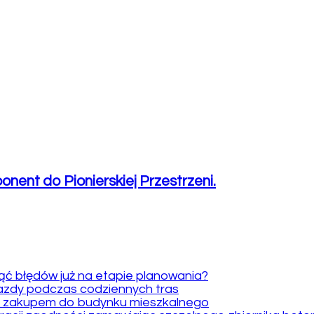
nent do Pionierskiej Przestrzeni.
ąć błędów już na etapie planowania?
jazdy podczas codziennych tras
d zakupem do budynku mieszkalnego