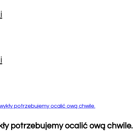
i
i
zwykły potrzebujemy ocalić ową chwile.
kły potrzebujemy ocalić ową chwile.