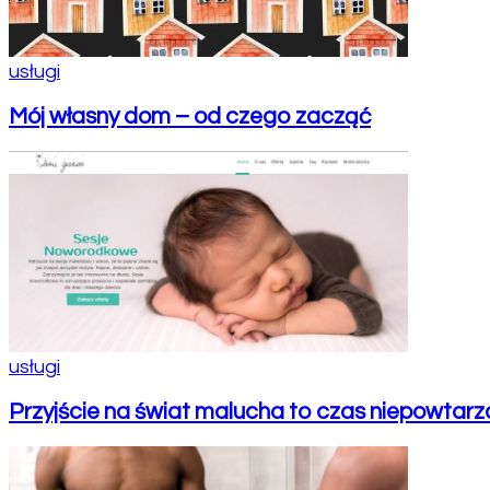
usługi
Mój własny dom – od czego zacząć
usługi
Przyjście na świat malucha to czas niepowtar