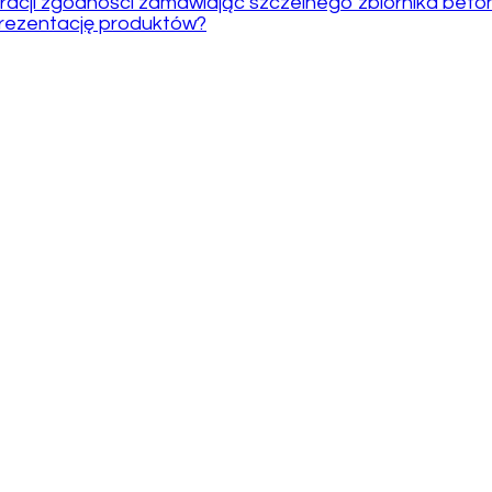
racji zgodności zamawiając szczelnego zbiornika bet
prezentację produktów?