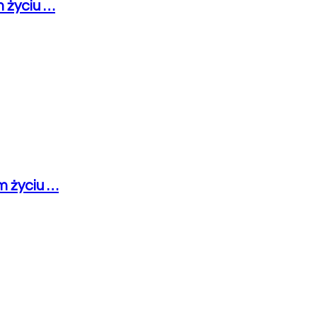
m życiu …
m życiu …