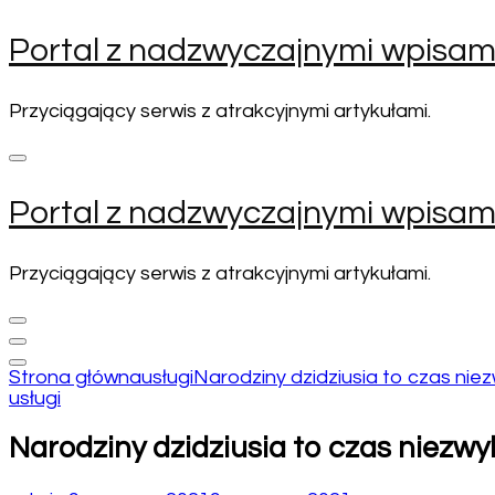
Pomiń
Portal z nadzwyczajnymi wpisam
i
przejdź
do
Przyciągający serwis z atrakcyjnymi artykułami.
zawartości
(naciśnij
enter)
Portal z nadzwyczajnymi wpisam
Przyciągający serwis z atrakcyjnymi artykułami.
Strona główna
usługi
Narodziny dzidziusia to czas nie
usługi
Narodziny dzidziusia to czas niezwy